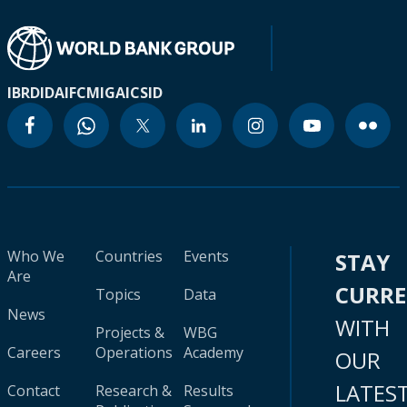
IBRD
IDA
IFC
MIGA
ICSID
Who We
Countries
Events
STAY
Are
CURR
Topics
Data
News
WITH
Projects &
WBG
Careers
Operations
Academy
OUR
LATES
Contact
Research &
Results