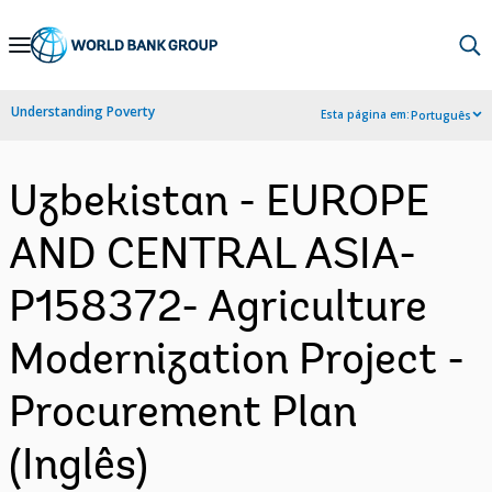
Skip
to
Main
Understanding Poverty
Esta página em:
Português
Navigation
Uzbekistan - EUROPE
AND CENTRAL ASIA-
P158372- Agriculture
Modernization Project -
Procurement Plan
(Inglês)