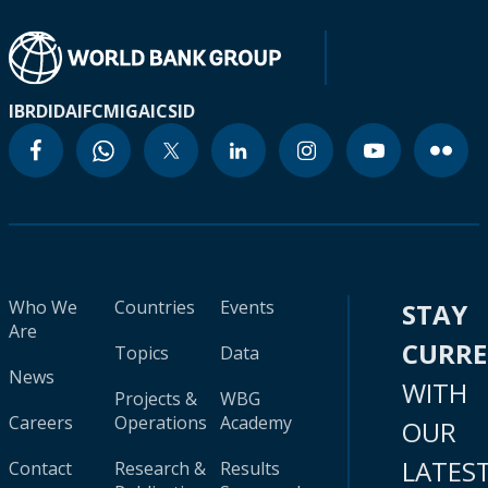
IBRD
IDA
IFC
MIGA
ICSID
Who We
Countries
Events
STAY
Are
CURR
Topics
Data
News
WITH
Projects &
WBG
Careers
Operations
Academy
OUR
LATES
Contact
Research &
Results