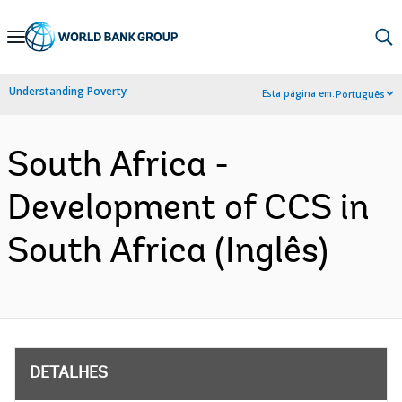
Skip
to
Main
Understanding Poverty
Esta página em:
Português
Navigation
South Africa -
Development of CCS in
South Africa (Inglês)
DETALHES