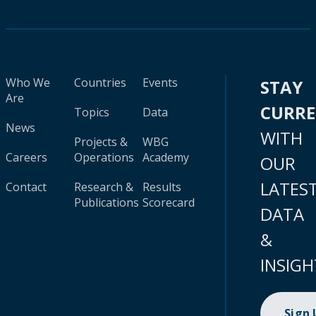
Who We
Countries
Events
STAY
Are
CURR
Topics
Data
News
WITH
Projects &
WBG
Careers
Operations
Academy
OUR
LATES
Contact
Research &
Results
Publications
Scorecard
DATA
&
INSIGH
Sign