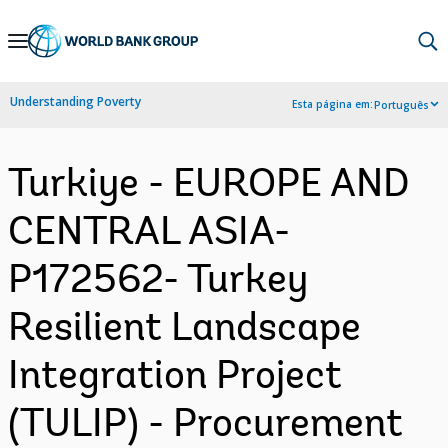
Skip
to
Main
Understanding Poverty
Esta página em:
Português
Navigation
Turkiye - EUROPE AND
CENTRAL ASIA-
P172562- Turkey
Resilient Landscape
Integration Project
(TULIP) - Procurement