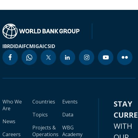
IBRD
IDA
IFC
MIGA
ICSID
Who We
Countries
Events
STAY
Are
CURR
Topics
Data
News
WITH
Projects &
WBG
Careers
Operations
Academy
OUR