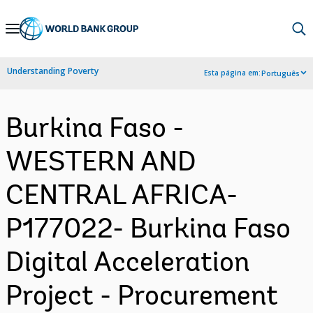
Skip
to
Main
Understanding Poverty
Esta página em:
Português
Navigation
Burkina Faso -
WESTERN AND
CENTRAL AFRICA-
P177022- Burkina Faso
Digital Acceleration
Project - Procurement