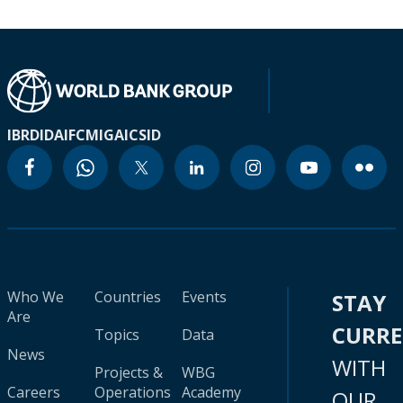
IBRD
IDA
IFC
MIGA
ICSID
Who We
Countries
Events
STAY
Are
CURR
Topics
Data
News
WITH
Projects &
WBG
Careers
Operations
Academy
OUR