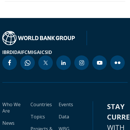
IBRD
IDA
IFC
MIGA
ICSID
Who We
Countries
Events
STAY
Are
CURR
Topics
Data
News
WITH
Projects &
WBG