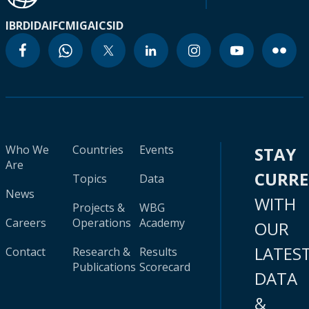
IBRD
IDA
IFC
MIGA
ICSID
Who We
Countries
Events
STAY
Are
CURR
Topics
Data
News
WITH
Projects &
WBG
Careers
Operations
Academy
OUR
LATES
Contact
Research &
Results
Publications
Scorecard
DATA
&