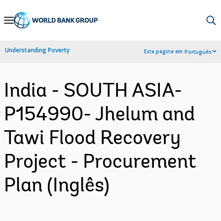
Skip
to
Main
Understanding Poverty
Esta página em:
Português
Navigation
India - SOUTH ASIA-
P154990- Jhelum and
Tawi Flood Recovery
Project - Procurement
Plan (Inglês)