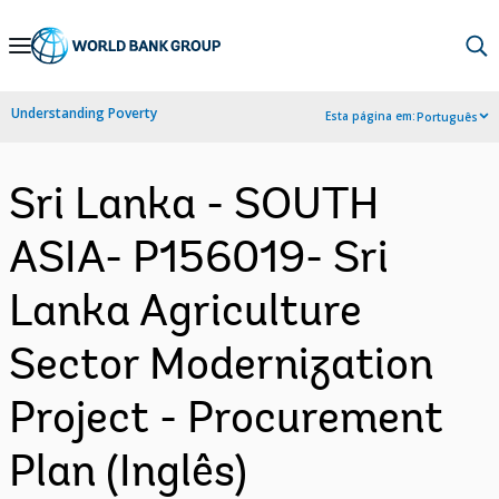
Skip
to
Main
Understanding Poverty
Esta página em:
Português
Navigation
Sri Lanka - SOUTH
ASIA- P156019- Sri
Lanka Agriculture
Sector Modernization
Project - Procurement
Plan (Inglês)