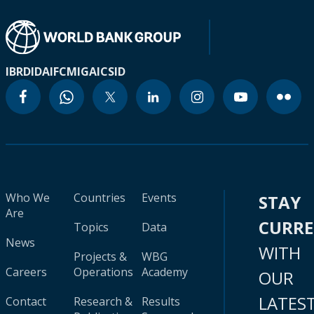
IBRD
IDA
IFC
MIGA
ICSID
Who We
Countries
Events
STAY
Are
CURR
Topics
Data
News
WITH
Projects &
WBG
Careers
Operations
Academy
OUR
LATES
Contact
Research &
Results