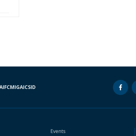
A
IFC
MIGA
ICSID
Events