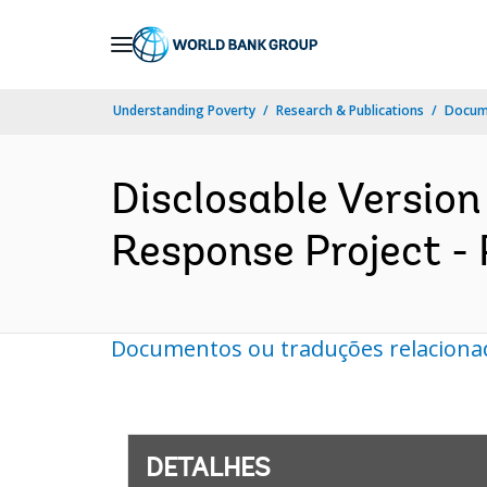
Skip
to
Main
Understanding Poverty
Research & Publications
Docume
Navigation
Disclosable Version
Response Project - 
Documentos ou traduções relaciona
DETALHES