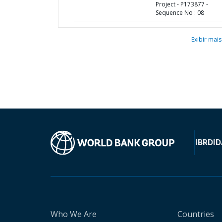
Project - P173877 -
Sequence No : 08
Exibir mais
IBRD
ID
Who We Are
Countries