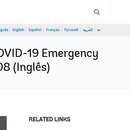
uguês
English
Español
Français
Русский
العربية
 COVID-19 Emergency
8 (Inglês)
RELATED LINKS