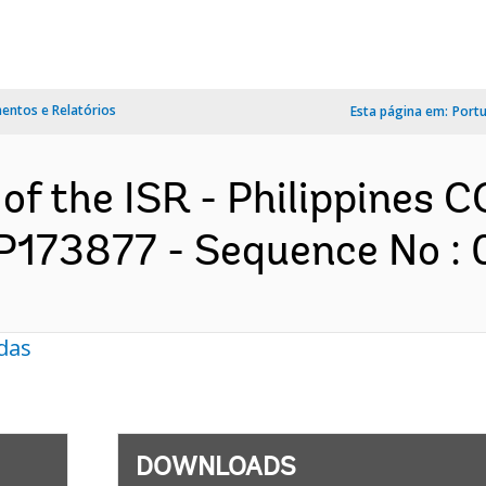
ntos e Relatórios
Esta página em:
Port
 of the ISR - Philippines
P173877 - Sequence No : 0
das
DOWNLOADS