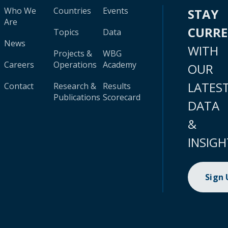
Who We
Countries
Events
STAY
Are
CURR
Topics
Data
News
WITH
Projects &
WBG
Careers
Operations
Academy
OUR
LATES
Contact
Research &
Results
Publications
Scorecard
DATA
&
INSIGH
Sign