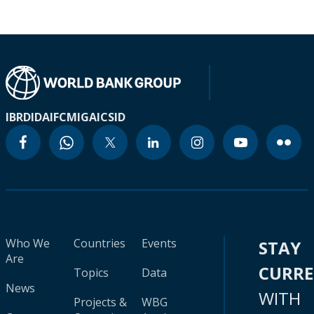
IBRD
IDA
IFC
MIGA
ICSID
Who We
Countries
Events
STAY
Are
CURR
Topics
Data
News
WITH
Projects &
WBG