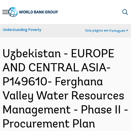
Skip
to
Main
Understanding Poverty
Esta página em:
Português
Navigation
Uzbekistan - EUROPE
AND CENTRAL ASIA-
P149610- Ferghana
Valley Water Resources
Management - Phase II -
Procurement Plan