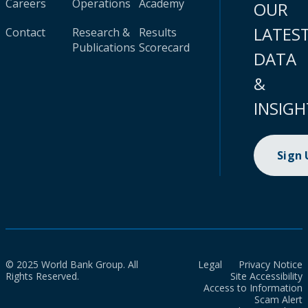
Careers
Operations
Academy
OUR
LATES
Contact
Research &
Results
Publications
Scorecard
DATA
&
INSIGH
Sign
© 2025 World Bank Group. All
Legal
Privacy Notice
Rights Reserved.
Site Accessibility
Access to Information
Scam Alert