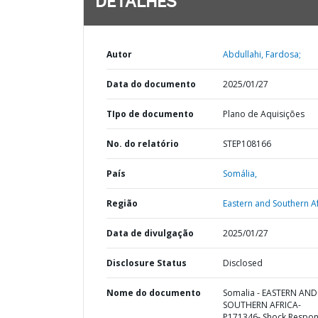
DETALHES
Autor
Abdullahi, Fardosa;
Data do documento
2025/01/27
TIpo de documento
Plano de Aquisições
No. do relatório
STEP108166
País
Somália,
Região
Eastern and Southern Af
Data de divulgação
2025/01/27
Disclosure Status
Disclosed
Nome do documento
Somalia - EASTERN AND
SOUTHERN AFRICA-
P171346- Shock Respon