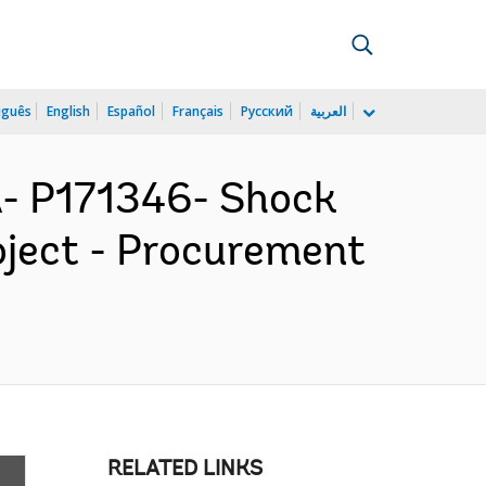
uguês
English
Español
Français
Русский
العربية
 P171346- Shock
oject - Procurement
RELATED LINKS