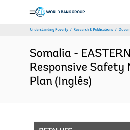
Skip
to
Main
Understanding Poverty
Research & Publications
Docume
Navigation
Somalia - EASTER
Responsive Safety 
Plan (Inglês)