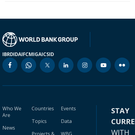
IBRD
IDA
IFC
MIGA
ICSID
Who We
Countries
Events
STAY
Are
CURR
Topics
Data
News
WITH
Projects &
WBG