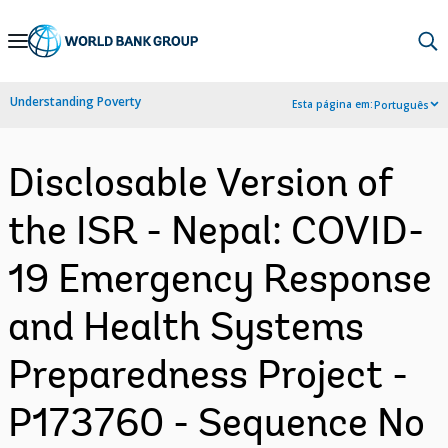
Skip
to
Main
Understanding Poverty
Esta página em:
Português
Navigation
Disclosable Version of
the ISR - Nepal: COVID-
19 Emergency Response
and Health Systems
Preparedness Project -
P173760 - Sequence No