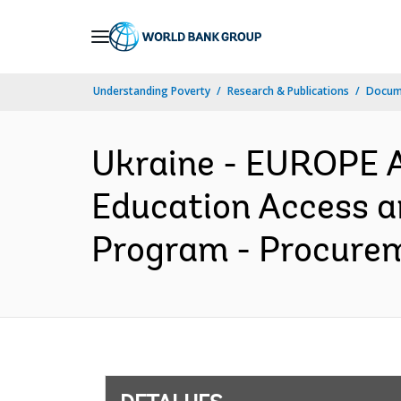
Skip
to
Main
Understanding Poverty
Research & Publications
Docume
Navigation
Ukraine - EUROPE 
Education Access an
Program - Procurem