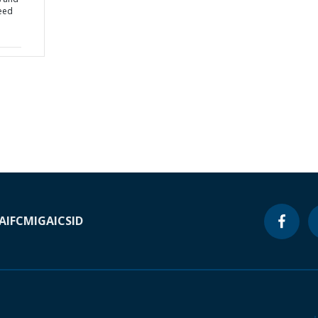
Need
A
IFC
MIGA
ICSID