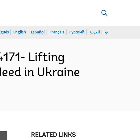
uguês
English
Español
Français
Русский
العربية
71- Lifting
Need in Ukraine
RELATED LINKS