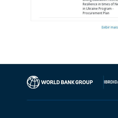
Resilience in times of 
in Ukraine Program -
Procurement Plan
Exibir mais
IBRD
ID