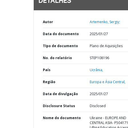
DETALHES
Autor
Artemenko, Sergiy;
Data do documento
2025/01/27
TIpo de documento
Plano de Aquisições
No. do relatório
STEP108196
País
Ucrânia,
Região
Europa e Ásia Central,
Data de divulgação
2025/01/27
Disclosure Status
Disclosed
Nome do documento
Ukraine - EUROPE AND
CENTRAL ASIA- P504171
Lifting Education Acces