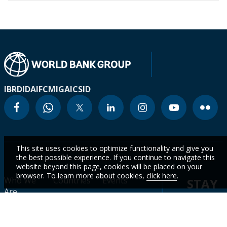
IBRD
IDA
IFC
MIGA
ICSID
This site uses cookies to optimize functionality and give you
the best possible experience. If you continue to navigate this
website beyond this page, cookies will be placed on your
browser. To learn more about cookies,
click here
.
Who We
Countries
Events
STAY
Are
CURR
Topics
Data
News
WITH
Projects &
WBG