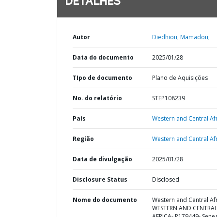
DETALHES
Autor
Diedhiou, Mamadou;
Data do documento
2025/01/28
TIpo de documento
Plano de Aquisições
No. do relatório
STEP108239
País
Western and Central Afr
Região
Western and Central Afr
Data de divulgação
2025/01/28
Disclosure Status
Disclosed
Nome do documento
Western and Central Afr
WESTERN AND CENTRA
AFRICA- P179449- Sene