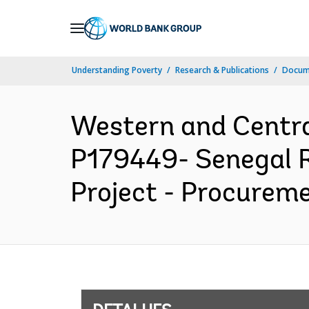
Skip
to
Main
Understanding Poverty
Research & Publications
Docume
Navigation
Western and Centr
P179449- Senegal R
Project - Procureme