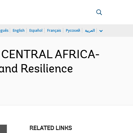
uguês
English
Español
Français
Русский
العربية
D CENTRAL AFRICA-
and Resilience
RELATED LINKS