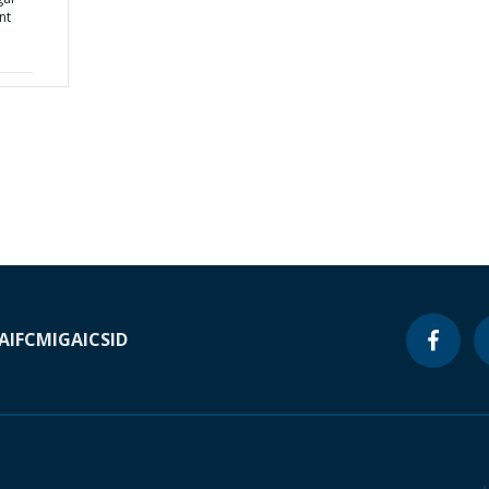
nt
A
IFC
MIGA
ICSID