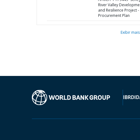
River Valley Developme
and Resilience Project -
Procurement Plan
Exibir mais
IBRD
ID