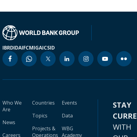
IBRD
IDA
IFC
MIGA
ICSID
Who We
Countries
Events
STAY
Are
CURR
Topics
Data
News
WITH
Projects &
WBG
Careers
Operations
Academy