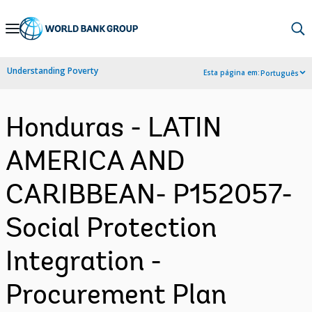
Skip
to
Main
Understanding Poverty
Esta página em:
Português
Navigation
Honduras - LATIN
AMERICA AND
CARIBBEAN- P152057-
Social Protection
Integration -
Procurement Plan