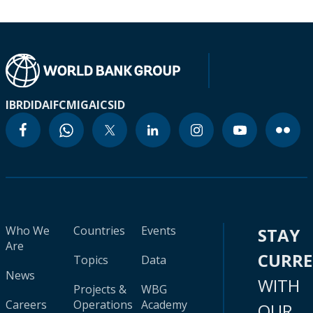
IBRD
IDA
IFC
MIGA
ICSID
Who We
Countries
Events
STAY
Are
CURR
Topics
Data
News
WITH
Projects &
WBG
Careers
Operations
Academy
OUR