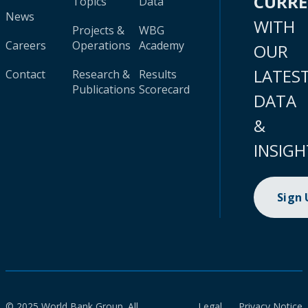
CURR
Topics
Data
News
WITH
Projects &
WBG
Careers
Operations
Academy
OUR
LATES
Contact
Research &
Results
Publications
Scorecard
DATA
&
INSIGH
Sign
© 2025 World Bank Group. All
Legal
Privacy Notice