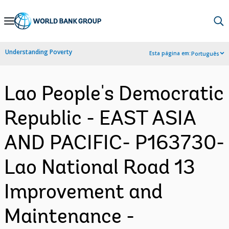
Skip
to
Main
Understanding Poverty
Esta página em:
Português
Navigation
Lao People's Democratic
Republic - EAST ASIA
AND PACIFIC- P163730-
Lao National Road 13
Improvement and
Maintenance -