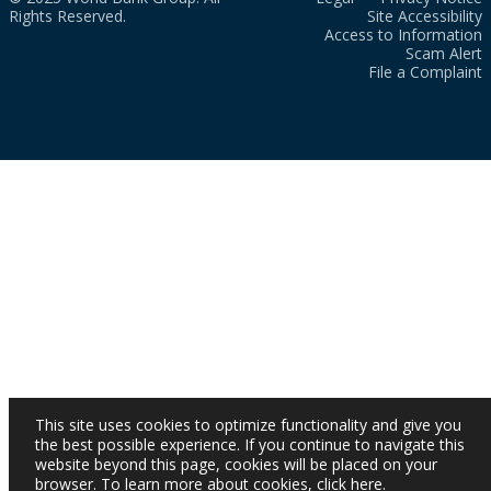
Rights Reserved.
Site Accessibility
Access to Information
Scam Alert
File a Complaint
This site uses cookies to optimize functionality and give you
the best possible experience. If you continue to navigate this
website beyond this page, cookies will be placed on your
browser. To learn more about cookies,
click here
.