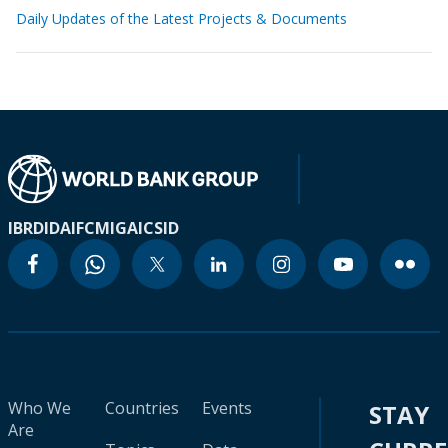
Daily Updates of the Latest Projects & Documents
IBRD
IDA
IFC
MIGA
ICSID
Who We
Countries
Events
STAY
Are