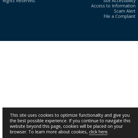
Rights Reserved.
Site Accessibility
Access to Information
Scam Alert
File a Complaint
This site uses cookies to optimize functionality and give you
the best possible experience. If you continue to navigate this
website beyond this page, cookies will be placed on your
browser. To learn more about cookies,
click here
.