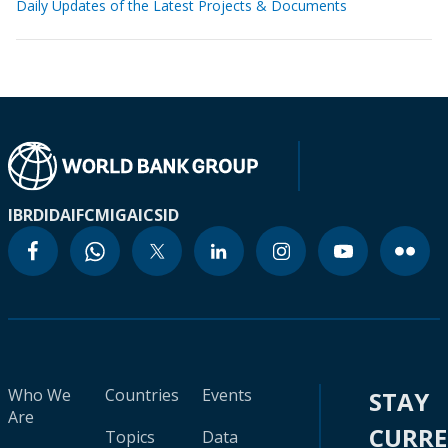
Daily Updates of the Latest Projects & Documents
IBRD
IDA
IFC
MIGA
ICSID
Who We
Countries
Events
STAY
Are
CURR
Topics
Data