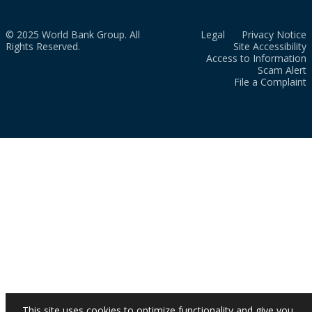
© 2025 World Bank Group. All
Legal
Privacy Notice
Rights Reserved.
Site Accessibility
Access to Information
Scam Alert
File a Complaint
This site uses cookies to optimize functionality and give you