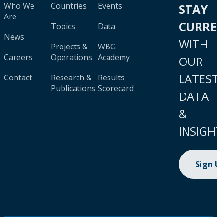
Who We
Countries
Events
STAY
Are
CURR
Topics
Data
News
WITH
Projects &
WBG
Careers
Operations
Academy
OUR
LATES
Contact
Research &
Results
Publications
Scorecard
DATA
&
INSIGH
Sign