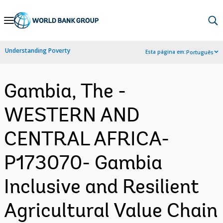
Skip
to
Main
Understanding Poverty
Esta página em:
Português
Navigation
Gambia, The -
WESTERN AND
CENTRAL AFRICA-
P173070- Gambia
Inclusive and Resilient
Agricultural Value Chain