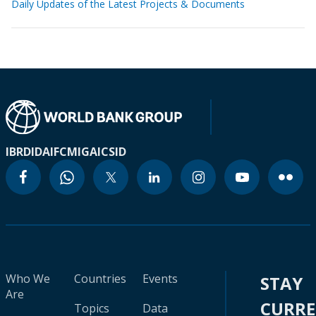
Daily Updates of the Latest Projects & Documents
IBRD
IDA
IFC
MIGA
ICSID
Who We
Countries
Events
STAY
Are
CURR
Topics
Data