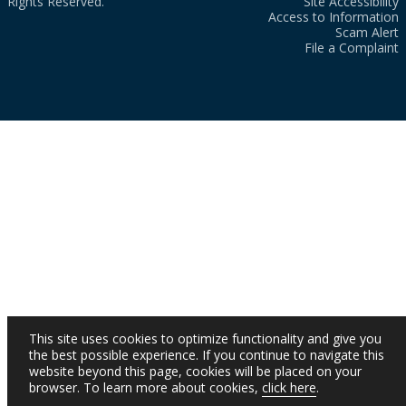
Rights Reserved.
Site Accessibility
Access to Information
Scam Alert
File a Complaint
This site uses cookies to optimize functionality and give you
the best possible experience. If you continue to navigate this
website beyond this page, cookies will be placed on your
browser. To learn more about cookies,
click here
.