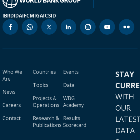
IBRD
IDA
IFC
MIGA
ICSID
Who We
Countries
Events
STAY
Are
CURR
Topics
Data
News
WITH
Projects &
WBG
Careers
Operations
Academy
OUR
LATES
Contact
Research &
Results
Publications
Scorecard
DATA