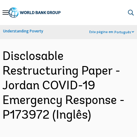
Skip
to
Main
Understanding Poverty
Esta página em:
Português
Navigation
Disclosable
Restructuring Paper -
Jordan COVID-19
Emergency Response -
P173972 (Inglês)