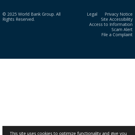
© 2025 World Bank Group. All
Legal
Privacy Notice
Rights Reserved.
Site Accessibility
Access to Information
Scam Alert
File a Complaint
This site uses cookies to optimize functionality and give you