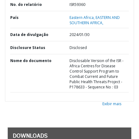
No. do relatório
ISR59360
País
Eastern Africa,
EASTERN AND
SOUTHERN AFRICA,
Data de divulgação
2024/01/30
Disclosure Status
Disclosed
Nome do documento
Disclosable Version of the ISR -
Africa Centres for Disease
Control Support Program to
Combat Current and Future
Public Health Threats Project -
P178633 - Sequence No : 03
Exibir mais
DOWNLOADS