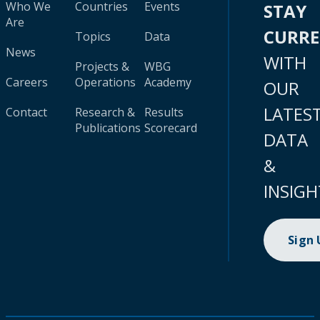
Who We
Countries
Events
STAY
Are
CURR
Topics
Data
News
WITH
Projects &
WBG
Careers
Operations
Academy
OUR
LATES
Contact
Research &
Results
Publications
Scorecard
DATA
&
INSIGH
Sign