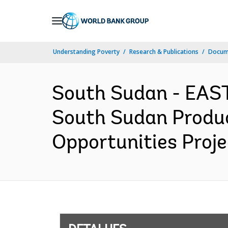
Skip
to
Main
Understanding Poverty
Research & Publications
Docume
Navigation
South Sudan - EA
South Sudan Produc
Opportunities Proje