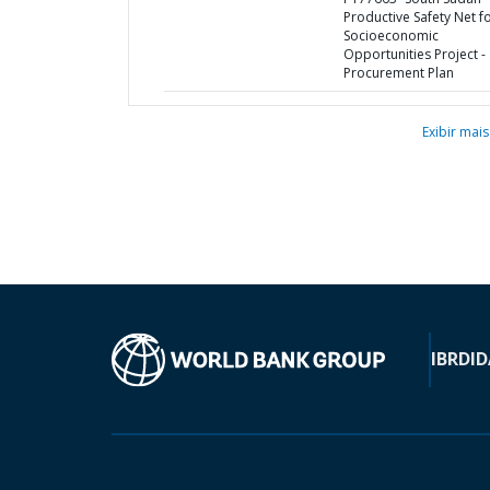
Productive Safety Net f
Socioeconomic
Opportunities Project -
Procurement Plan
Exibir mais
IBRD
ID