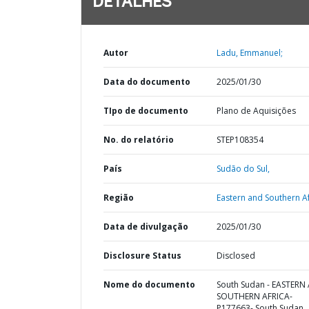
DETALHES
Autor
Ladu, Emmanuel;
Data do documento
2025/01/30
TIpo de documento
Plano de Aquisições
No. do relatório
STEP108354
País
Sudão do Sul,
Região
Eastern and Southern Af
Data de divulgação
2025/01/30
Disclosure Status
Disclosed
Nome do documento
South Sudan - EASTERN
SOUTHERN AFRICA-
P177663- South Sudan