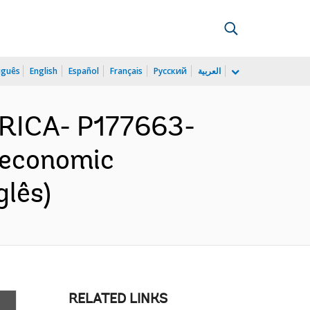
uguês
English
Español
Français
Русский
العربية
RICA- P177663-
oeconomic
glês)
RELATED LINKS