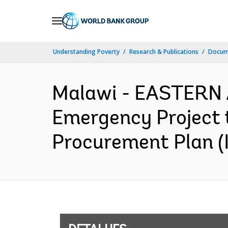
Skip
to
Main
Understanding Poverty
Research & Publications
Docume
Navigation
Malawi - EASTERN
Emergency Project t
Procurement Plan (I