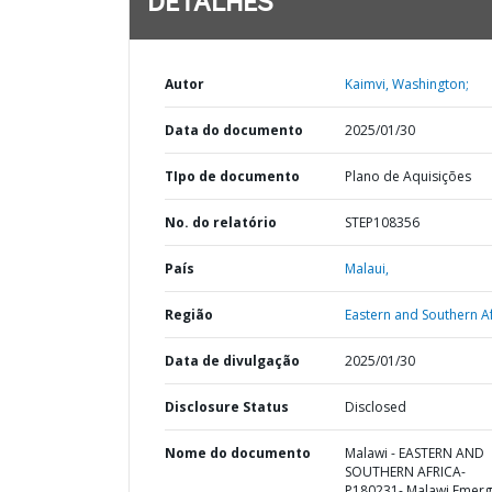
DETALHES
Autor
Kaimvi, Washington;
Data do documento
2025/01/30
TIpo de documento
Plano de Aquisições
No. do relatório
STEP108356
País
Malaui,
Região
Eastern and Southern Af
Data de divulgação
2025/01/30
Disclosure Status
Disclosed
Nome do documento
Malawi - EASTERN AND
SOUTHERN AFRICA-
P180231- Malawi Emer