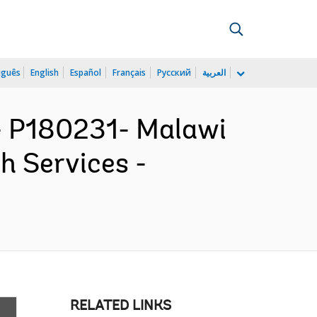
uguês
English
Español
Français
Русский
العربية
 P180231- Malawi
h Services -
RELATED LINKS