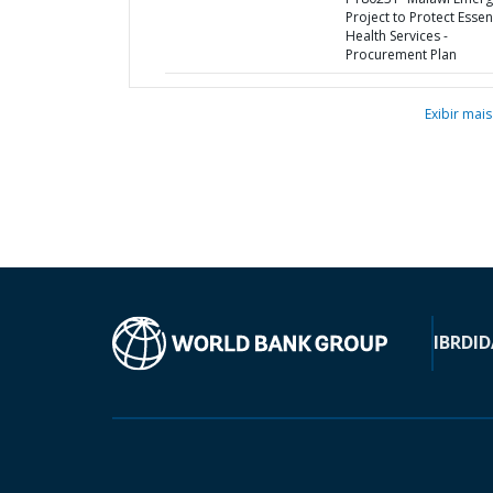
Project to Protect Essen
Health Services -
Procurement Plan
Exibir mais
IBRD
ID