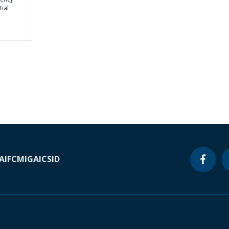
tial
A
IFC
MIGA
ICSID