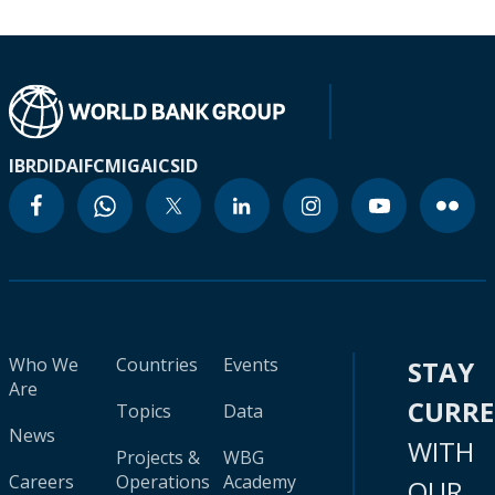
IBRD
IDA
IFC
MIGA
ICSID
Who We
Countries
Events
STAY
Are
CURR
Topics
Data
News
WITH
Projects &
WBG
Careers
Operations
Academy
OUR