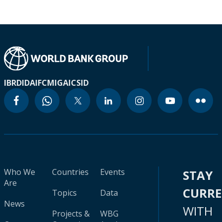
IBRD
IDA
IFC
MIGA
ICSID
Who We
Countries
Events
STAY
Are
CURR
Topics
Data
News
WITH
Projects &
WBG