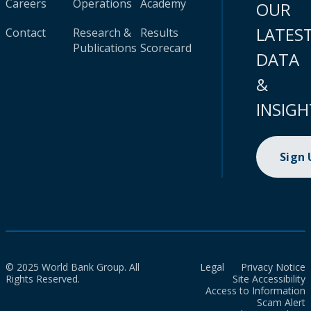
Careers
Operations
Academy
OUR
LATES
Contact
Research &
Results
Publications
Scorecard
DATA
&
INSIGH
Sign
© 2025 World Bank Group. All
Legal
Privacy Notice
Rights Reserved.
Site Accessibility
Access to Information
Scam Alert