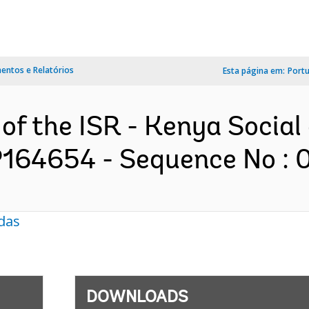
ntos e Relatórios
Esta página em:
Port
 of the ISR - Kenya Socia
 P164654 - Sequence No : 0
das
DOWNLOADS