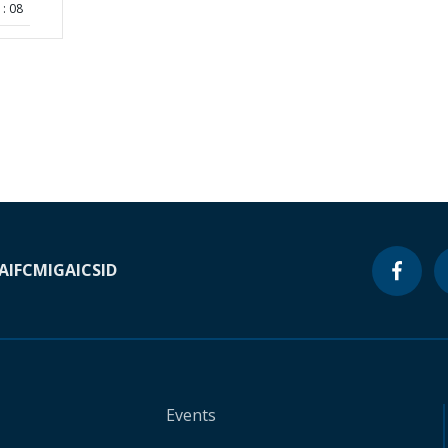
: 08
A
IFC
MIGA
ICSID
Events