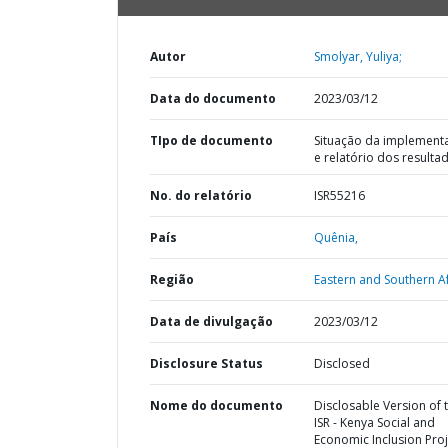
Autor
Smolyar, Yuliya;
Data do documento
2023/03/12
TIpo de documento
Situação da implement
e relatório dos resulta
No. do relatório
ISR55216
País
Quênia,
Região
Eastern and Southern Af
Data de divulgação
2023/03/12
Disclosure Status
Disclosed
Nome do documento
Disclosable Version of 
ISR - Kenya Social and
Economic Inclusion Proj