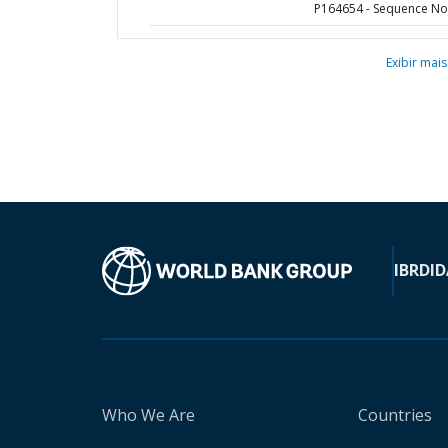
P164654 - Sequence No 
Exibir mais
IBRD
ID
Who We Are
Countries