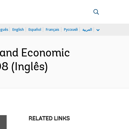
uguês
English
Español
Français
Русский
العربية
l and Economic
8 (Inglês)
RELATED LINKS