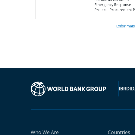
Emergency Response
Project - Procurement P
Exibir mais
IBRD
ID
Who We Are
Countries