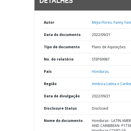
DETALHES
Autor
Mejia Flores, Fanny Yas
Data do documento
2022/09/21
TIpo de documento
Plano de Aquisições
No. do relatório
STEP69987
País
Honduras,
Região
América Latina e Caribe
Data de divulgação
2022/09/21
Disclosure Status
Disclosed
Nome do documento
Honduras - LATIN AMER
AND CARIBBEAN- P1738
Honduras COVID-19