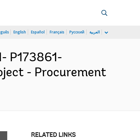
uguês
English
Español
Français
Русский
العربية
- P173861-
ject - Procurement
RELATED LINKS