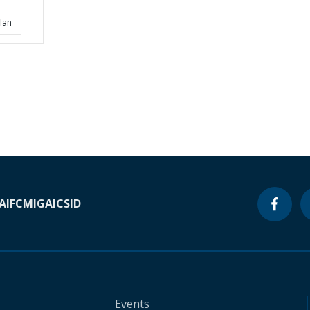
lan
A
IFC
MIGA
ICSID
Events