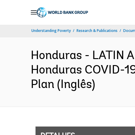
Skip
to
Main
Understanding Poverty
Research & Publications
Docume
Navigation
Honduras - LATIN
Honduras COVID-19
Plan (Inglês)