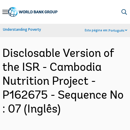
Skip
to
Main
Understanding Poverty
Esta página em:
Português
Navigation
Disclosable Version of
the ISR - Cambodia
Nutrition Project -
P162675 - Sequence No
: 07 (Inglês)