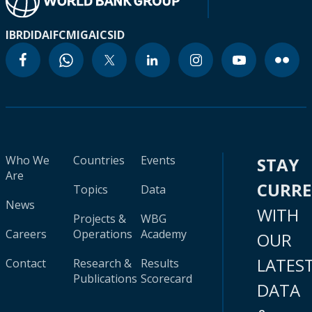
IBRD
IDA
IFC
MIGA
ICSID
Who We
Countries
Events
STAY
Are
CURR
Topics
Data
News
WITH
Projects &
WBG
Careers
Operations
Academy
OUR
LATES
Contact
Research &
Results
Publications
Scorecard
DATA