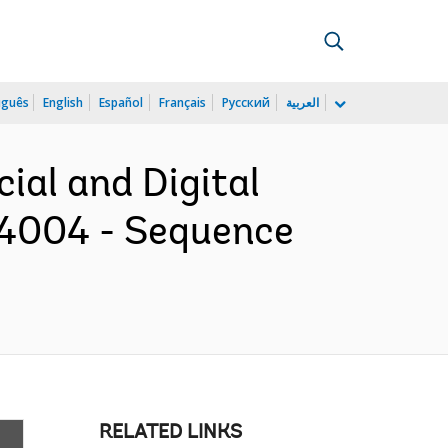
uguês
English
Español
Français
Русский
العربية
cial and Digital
74004 - Sequence
RELATED LINKS