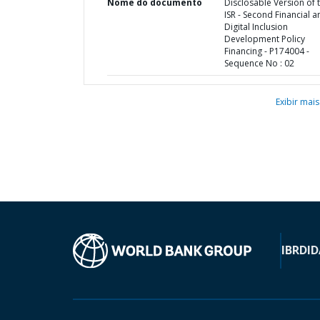
Nome do documento
Disclosable Version of 
ISR - Second Financial a
Digital Inclusion
Development Policy
Financing - P174004 -
Sequence No : 02
Exibir mais
IBRD
ID