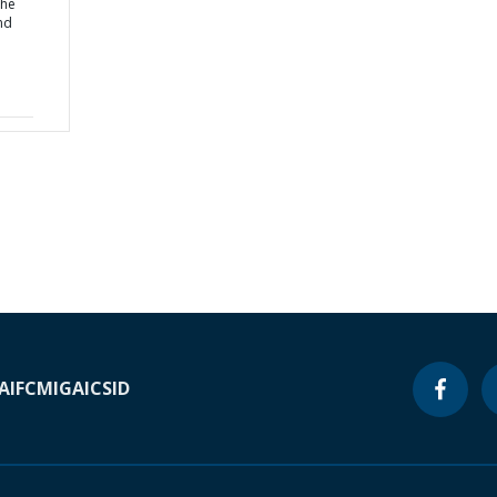
the
nd
A
IFC
MIGA
ICSID