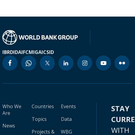
IBRD
IDA
IFC
MIGA
ICSID
Who We
Countries
Events
STAY
Are
CURR
Topics
Data
News
WITH
Projects &
WBG