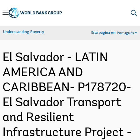
Skip
to
Main
Understanding Poverty
Esta página em:
Português
Navigation
El Salvador - LATIN
AMERICA AND
CARIBBEAN- P178720-
El Salvador Transport
and Resilient
Infrastructure Project -