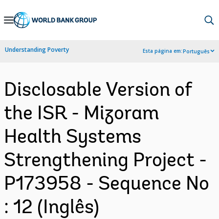
Skip
to
Main
Understanding Poverty
Esta página em:
Português
Navigation
Disclosable Version of
the ISR - Mizoram
Health Systems
Strengthening Project -
P173958 - Sequence No
: 12 (Inglês)