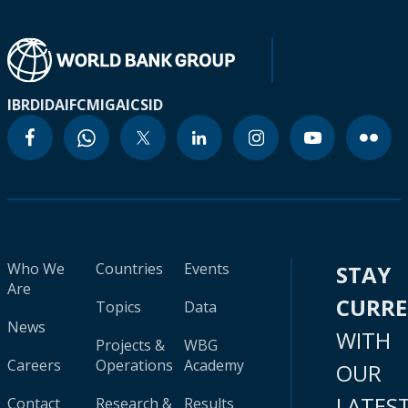
IBRD
IDA
IFC
MIGA
ICSID
Who We
Countries
Events
STAY
Are
CURR
Topics
Data
News
WITH
Projects &
WBG
Careers
Operations
Academy
OUR
LATES
Contact
Research &
Results