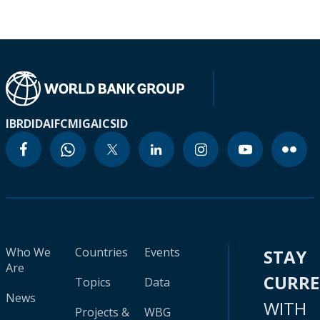
IBRD
IDA
IFC
MIGA
ICSID
Who We
Countries
Events
STAY
Are
CURR
Topics
Data
News
WITH
Projects &
WBG