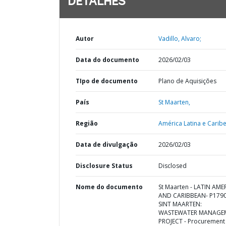
DETALHES
Autor
Vadillo, Alvaro;
Data do documento
2026/02/03
TIpo de documento
Plano de Aquisições
País
St Maarten,
Região
América Latina e Caribe
Data de divulgação
2026/02/03
Disclosure Status
Disclosed
Nome do documento
St Maarten - LATIN AME
AND CARIBBEAN- P1790
SINT MAARTEN:
WASTEWATER MANAGE
PROJECT - Procurement