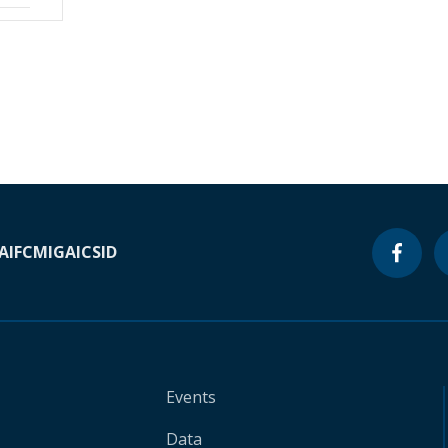
A
IFC
MIGA
ICSID
Events
Data