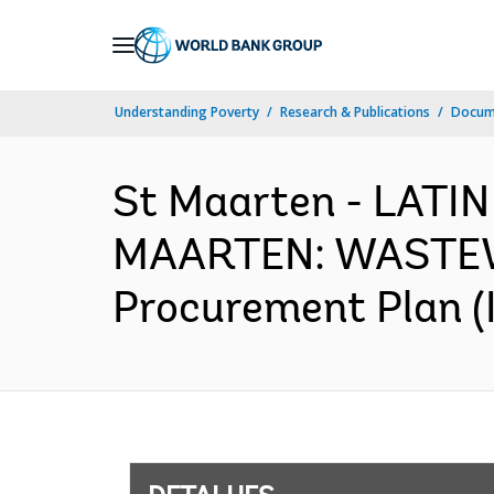
Skip
to
Main
Understanding Poverty
Research & Publications
Docume
Navigation
St Maarten - LAT
MAARTEN: WASTE
Procurement Plan (I