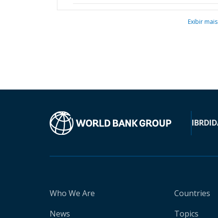
Exibir mais
IBRD
ID
Who We Are
Countries
News
Topics