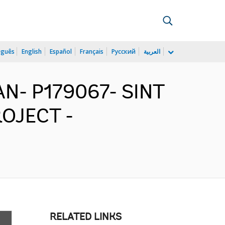
uguês
English
Español
Français
Русский
العربية
AN- P179067- SINT
OJECT -
RELATED LINKS