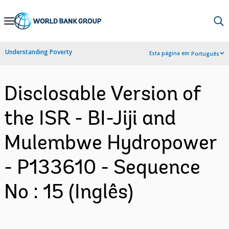
Skip
to
Main
Understanding Poverty
Esta página em:
Português
Navigation
Disclosable Version of
the ISR - BI-Jiji and
Mulembwe Hydropower
- P133610 - Sequence
No : 15 (Inglês)