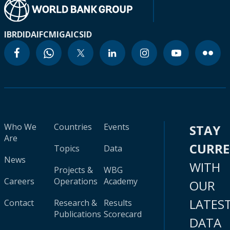
IBRD
IDA
IFC
MIGA
ICSID
Who We
Countries
Events
STAY
Are
CURR
Topics
Data
News
WITH
Projects &
WBG
Careers
Operations
Academy
OUR
LATES
Contact
Research &
Results
Publications
Scorecard
DATA