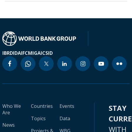
IBRD
IDA
IFC
MIGA
ICSID
Who We
Countries
Events
STAY
Are
CURR
Topics
Data
News
WITH
Projects &
WBG