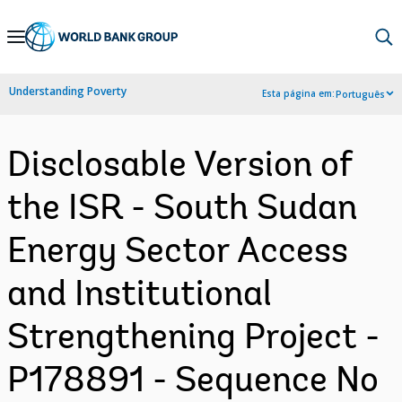
Skip
to
Main
Understanding Poverty
Esta página em:
Português
Navigation
Disclosable Version of
the ISR - South Sudan
Energy Sector Access
and Institutional
Strengthening Project -
P178891 - Sequence No