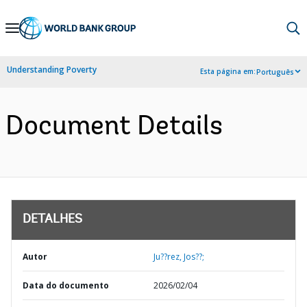
Skip
to
Main
Understanding Poverty
Esta página em:
Português
Navigation
Document Details
DETALHES
Autor
Ju??rez, Jos??;
Data do documento
2026/02/04