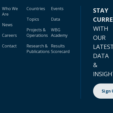
Who We
Countries
Events
STAY
Are
CURR
Topics
Data
News
WITH
Projects &
WBG
Careers
Operations
Academy
OUR
LATES
Contact
Research &
Results
Publications
Scorecard
DATA
&
INSIGH
Sign