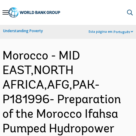
Skip
to
Main
Understanding Poverty
Esta página em:
Português
Navigation
Morocco - MID
EAST,NORTH
AFRICA,AFG,PAK-
P181996- Preparation
of the Morocco Ifahsa
Pumped Hydropower