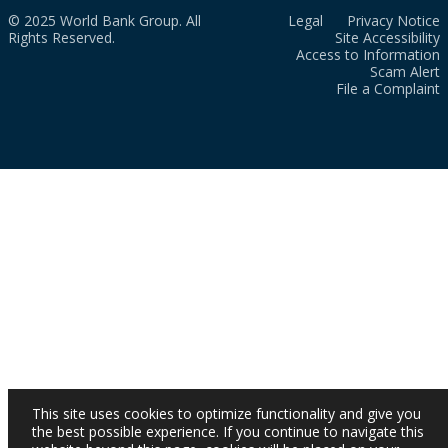
© 2025 World Bank Group. All
Legal
Privacy Notice
Rights Reserved.
Site Accessibility
Access to Information
Scam Alert
File a Complaint
This site uses cookies to optimize functionality and give you
the best possible experience. If you continue to navigate this