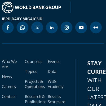
IBRD
IDA
IFC
MIGA
ICSID
Who We
Countries
Events
STAY
Are
CURR
Topics
Data
News
WITH
Projects &
WBG
Careers
Operations
Academy
OUR
LATES
Contact
Research &
Results
Publications
Scorecard
DATA