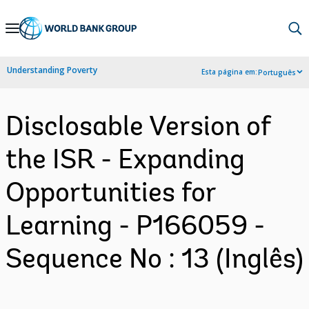
Skip
to
Main
Understanding Poverty
Esta página em:
Português
Navigation
Disclosable Version of
the ISR - Expanding
Opportunities for
Learning - P166059 -
Sequence No : 13 (Inglês)