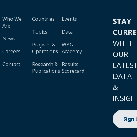
Who We
Countries
Events
STAY
Are
CURR
Topics
Data
News
WITH
Projects &
WBG
Careers
Operations
Academy
OUR
LATES
Contact
Research &
Results
Publications
Scorecard
DATA
&
INSIGH
Sign