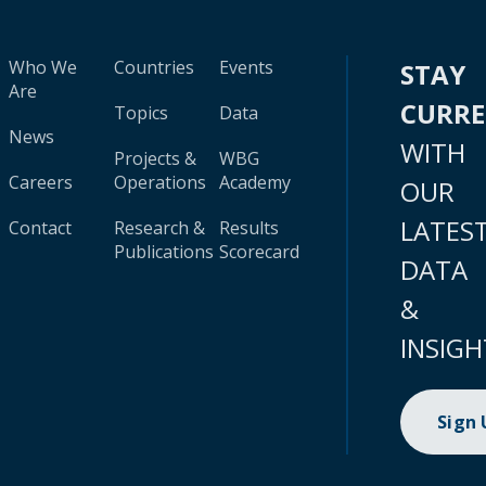
Who We
Countries
Events
STAY
Are
CURR
Topics
Data
News
WITH
Projects &
WBG
Careers
Operations
Academy
OUR
LATES
Contact
Research &
Results
Publications
Scorecard
DATA
&
INSIGH
Sign