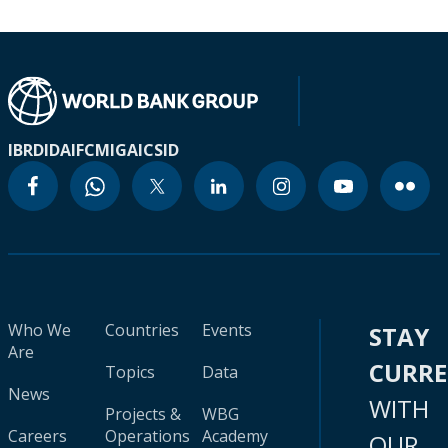
IBRD
IDA
IFC
MIGA
ICSID
Who We
Countries
Events
STAY
Are
CURR
Topics
Data
News
WITH
Projects &
WBG
Careers
Operations
Academy
OUR