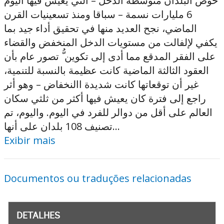
خوض البلدان متوسطة الدخل – التي يعيش فيها اليوم
6 مليارات نسمة – سباقا ومنذ تسعينيات القرن
الماضي، نجح العديد منها في تحقيق أداء جيد بما
يكفي لإلفالت من مستويات الدخل المنخفض والقضاء
على الفقر المدقع مما أدى إلى تكوين ُّ تصور عام بأن
العقود الثالثة الماضية كانت عظيمة بالنسبة للتنمية،
غير أن توقعاتها كانت شديدة االنخفاض – وهو أثر
راجع إلى فترة كان يعيش فيها أكثر من ثلثي سكان
العالم على أقل من دوالر للفرد في اليوم. واليوم، تم
تصنيف 108 بلدان على أنها...
Exibir mais
Documentos ou traduções relacionadas
DETALHES