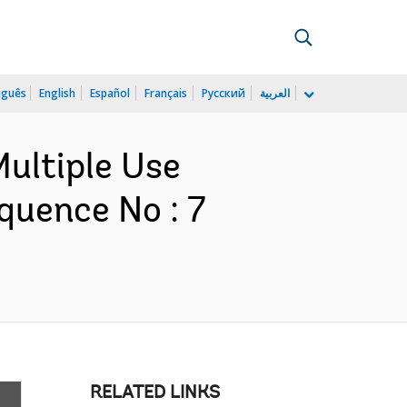
uguês
English
Español
Français
Русский
العربية
Multiple Use
quence No : 7
RELATED LINKS