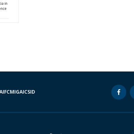
ia in
ence
A
IFC
MIGA
ICSID