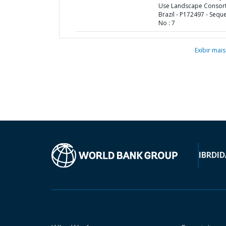
Use Landscape Consort
Brazil - P172497 - Sequ
No : 7
Exibir mais
IBRD
ID