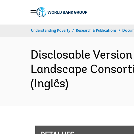
Skip
to
Main
Understanding Poverty
Research & Publications
Docume
Navigation
Disclosable Version
Landscape Consortia
(Inglês)