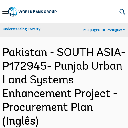
Skip
to
Main
Understanding Poverty
Esta página em:
Português
Navigation
Pakistan - SOUTH ASIA-
P172945- Punjab Urban
Land Systems
Enhancement Project -
Procurement Plan
(Inglês)