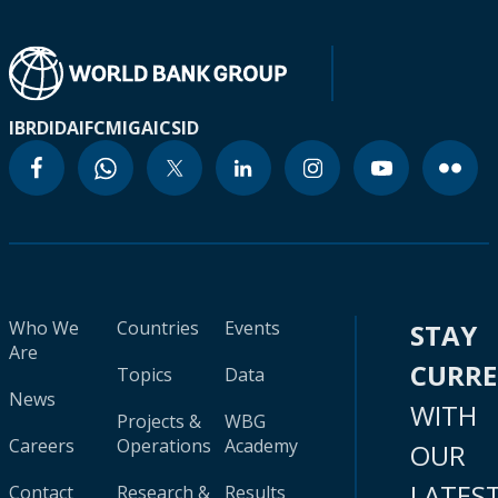
IBRD
IDA
IFC
MIGA
ICSID
Who We
Countries
Events
STAY
Are
CURR
Topics
Data
News
WITH
Projects &
WBG
Careers
Operations
Academy
OUR
LATES
Contact
Research &
Results