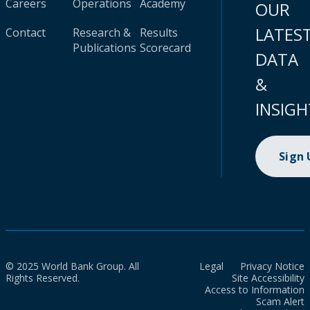
Careers
Operations
Academy
OUR
LATES
Contact
Research &
Results
Publications
Scorecard
DATA
&
INSIGH
Sign
© 2025 World Bank Group. All
Legal
Privacy Notice
Rights Reserved.
Site Accessibility
Access to Information
Scam Alert