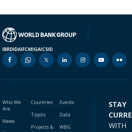
IBRD
IDA
IFC
MIGA
ICSID
Who We
Countries
Events
STAY
Are
CURR
Topics
Data
News
WITH
Projects &
WBG