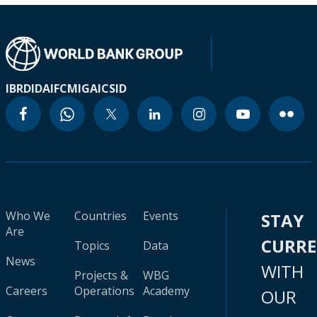
IBRD
IDA
IFC
MIGA
ICSID
Who We
Countries
Events
STAY
Are
CURR
Topics
Data
News
WITH
Projects &
WBG
Careers
Operations
Academy
OUR