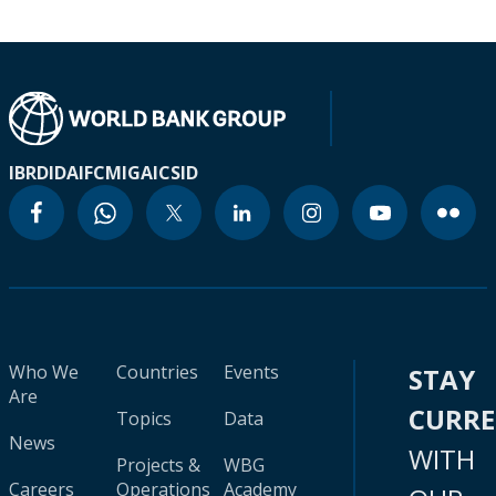
IBRD
IDA
IFC
MIGA
ICSID
Who We
Countries
Events
STAY
Are
CURR
Topics
Data
News
WITH
Projects &
WBG
Careers
Operations
Academy